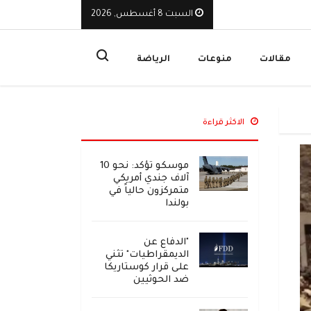
السبت 8 أغسطس, 2026
رد الحازم على الاعتداء الحوثي ورعاية الجرحى وتكريم الشهداء
إصابة
مقالات
منوعات
الرياضة
الاكثر قراءة
موسكو تؤكد: نحو 10
آلاف جندي أمريكي
متمركزون حالياً في
بولندا
"الدفاع عن
الديمقراطيات" تثني
على قرار كوستاريكا
ضد الحوثيين