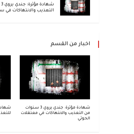
شه
التعذيب والانتهاكات في س
اخبار من القسم
إلى زنزانة..
شهادة مؤثرة: جندي يروي 3 سنوات
شهادة
واحل في قبضة
من التعذيب والانتهاكات في معتقلات
للتعذي
الحوثي