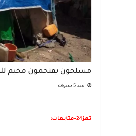
مسلحون يقتحمون مخيم للنا
منذ 5 سنوات
تعز24-متابعات: