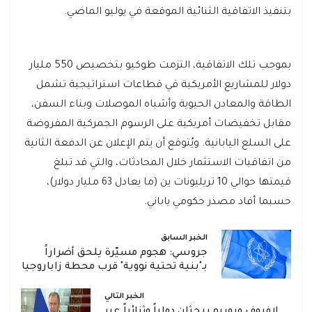
بتنفيذ الاتفاقية الثنائية الموقعة في يوليو الماضي.
بموجب تلك الاتفاقية، التزمت طوكيو بتخصيص 550 مليار
دولار للمشاريع الأمريكية في قطاعات استراتيجية تشمل
الطاقة والمعادن الحيوية وأشباه الموصلات وبناء السفن،
مقابل تخفيضات أمريكية على الرسوم الجمركية المفروضة
على السلع اليابانية. ويُتوقع أن يتم الإعلان عن الدفعة الثانية
من اتفاقيات الاستثمار خلال المحادثات، والتي قد تبلغ
قيمتها حوالي 10 تريليونات ين (ما يعادل 63 مليار دولار)،
حسبما أفاد مصدر حكومي ياباني.
الخبر السابق
جروسي: هجوم مسيّرة يلحق أضراراً
بـ"بنية تحتية نووية" قرب محطة زاباروجيا
الخبر التالي