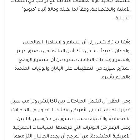
تطلعها لتأكيد قوة العلاقات الثنائية مع ترامب في الملفات
الأمنية والاقتصادية، وفقاً لما نقلته وكالة أنباء "كيودو"
اليابانية.
وأشارت تاكايتشى إلى أن السلام والاستقرار العالميين
يواجهان تهديداً، بما في ذلك أمن الملاحة في مضيق هرمز
واستقرار إمدادات الطاقة، محذرة من أن استمرار الوضع
المتأزم سيزيد من التعقيدات على اليابان والولايات المتحدة
والعالم بأسره.
ومن المقرر أن تشمل المباحثات بين تاكايتشى وترامب سبل
تعزيز التحالف الياباني الأمريكي وتكثيف التعاون في المجالات
الاقتصادية والأمنية، بحسب مسؤولين حكوميين يابانيين.
وعلى الرغم من التوترات التي فرضتها السياسات الجمركية
الأمريكية المتشددة، من المرجح أن يجدد الجانبان التزامهما