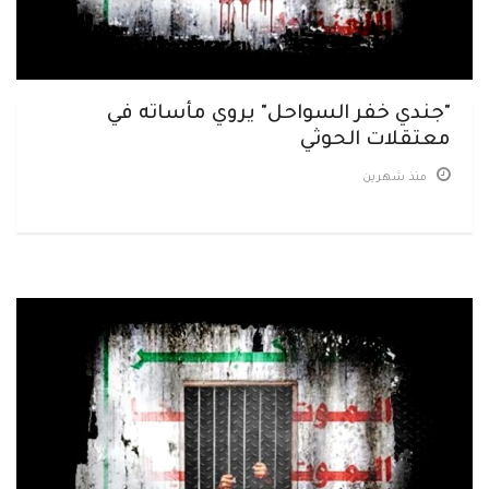
"جندي خفر السواحل" يروي مأساته في
معتقلات الحوثي
منذ شهرين