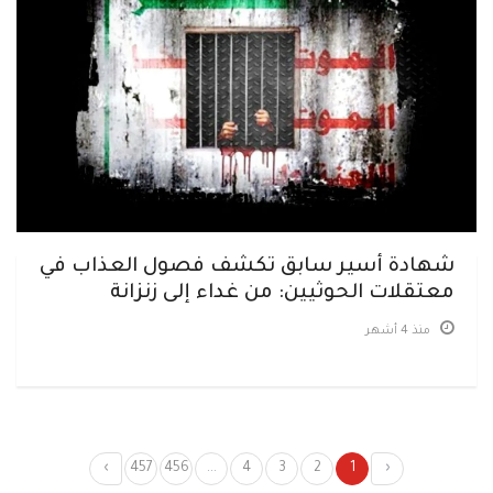
شهادة أسير سابق تكشف فصول العذاب في
معتقلات الحوثيين: من غداء إلى زنزانة
منذ 4 أشهر
›
457
456
...
4
3
2
1
‹