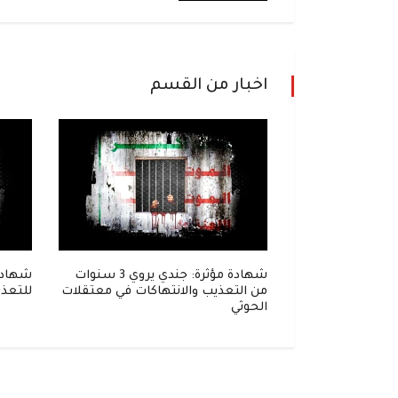
اخبار من القسم
إلى زنزانة..
شهادة مؤثرة: جندي يروي 3 سنوات
شهادة
واحل في قبضة
من التعذيب والانتهاكات في معتقلات
للتعذي
الحوثي