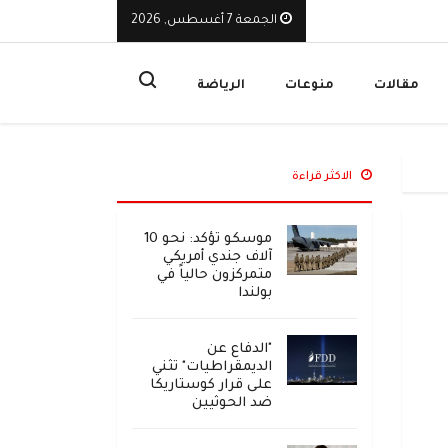
الجمعة 7 أغسطس, 2026
يوقف تراخيص ثلاث منشآت صرافة ويأمر بإغلاق مقراتها
ا
مقالات
منوعات
الرياضة
الاكثر قراءة
موسكو تؤكد: نحو 10
آلاف جندي أمريكي
متمركزون حالياً في
بولندا
"الدفاع عن
الديمقراطيات" تثني
على قرار كوستاريكا
ضد الحوثيين