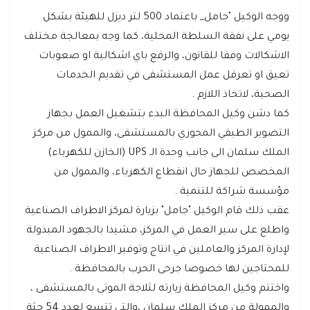
ووجه الوكيل "جامل_ باعتماد 500 لتر ديزل للهيئة بشكل
يومي على نفقة السلطة المحلية، كما وجه بمعالجة مختلف
الاشكالات وفقا للقانون، والرفع باي اشكالية او صعوبات
تعيق او تعرقل عمل المستشفى في تقديم الخدمات
الصحية، لاتخاذ اللازم .
كما دشن وكيل المحافظة البدء بتشغيل العمل بجهاز
التصوير الطبقي المحوري بالمستشفى، والممول من مركز
الملك سلمان الى جانب وحدة الـ UPS (الخازن للكهرباء)
المخصص للجهاز حال انقطاع الكهرباء، والممول من
مؤسسة شراكة للتنمية .
عقب ذلك قام الوكيل "جامل" بزيارة لمركز الاطراف الصناعية
واطلع على سير العمل في المركز، مشيدا بالجهود المبذولة
لإدارة المركز والعاملين في انتاج وتوفير الاطراف الصناعية
للمحتاجين لها خصوصا جرحى الحرب بالمحافظة .
واختتم وكيل المحافظة زيارته لثلاجة الموتى بالمستشفى ،
والممولة من مركز الملك سلمان ،والتي تتسع لعدد 54 جثة