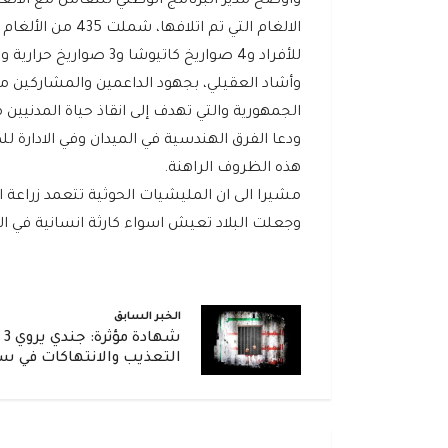
واوضح مدير البرنامج الوطني للتعامل مع الألغام،
للأفراد و4 صواريخ كاتيوشا و3 صواريخ حرارية و 221 قذيفة و655 طلقات منوعة، وصاروخ طيران.
وأشاد العقيلي، بجهود الداعمين والمشاركين مع
الجمهورية والتي تهدف إلى انقاذ حياة المدنيين من
ودعا الفرق الهندسية في الميدان وفي الادارة لل
هذه الظروف الراهنة.
مشيرا الى ان المليشيات الحوثية تتعمد زراعة ا
وجعلت البلاد تعيش اسواء كارثة انسانية في الع
الخبر السابق
شه
التعذيب والانتهاكات في س