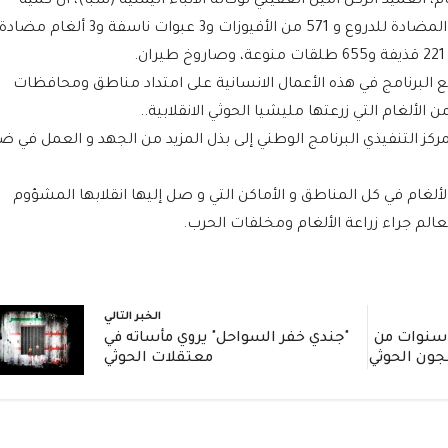
 العميد الركن أمين العقيلي لوكالة الأنباء اليمنية (سبأ)، أن كمية
الالغام التي تم اتلافها، شملت 435 من الألغام المضادة للدروع و 571 من الأفيوزات و3 عبوات ناسفة و3 ألغام مضاد
 البرنامج في هذه الأعمال الانسانية على امتداد مناطق ومحافظات
 الألغام التي زرعتها مليشيا الحوثي الانقلابية..
مركز التنفيذي البرنامج الوطني إلى بذل المزيد من الجهد و العمل في ض
لألغام في كل المناطق و الأماكن التي و صل إليها انقلابها المشؤوم
الم جراء زراعة الألغام ومخلفات الحرب.
الخبر التالي
ادة مؤثرة: جندي يروي 3 سنوات من
"جندي خفر السواحل" يروي مأساته في
جون الحوثي
معتقلات الحوثي