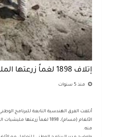
إتلاف 1898 لغماً زرعتها المليشيات الحوثية في باب المندب
منذ 5 سنوات
أتلفت الفرق الهندسية التابعة للبرنامج الوطن
الألغام (مسام)، 1898 لغماً زر
منه.