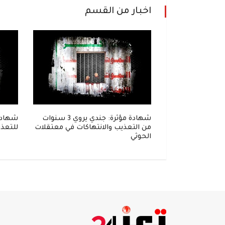
اخبار من القسم
إلى زنزانة..
شهادة مؤثرة: جندي يروي 3 سنوات
شهادة
واحل في قبضة
من التعذيب والانتهاكات في معتقلات
للتعذي
الحوثي