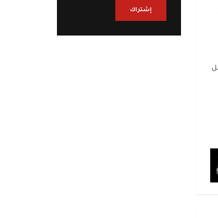
إشتراك
ة
ل