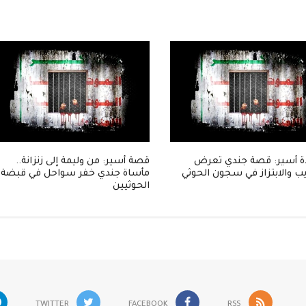
 أسير: قصة جندي تعرض
قصة أسير: من وليمة إلى زنزانة..
ب والابتزاز في سجون الحوثي
مأساة جندي خفر سواحل في قبضة
الحوثيين
TWITTER
FACEBOOK
RSS