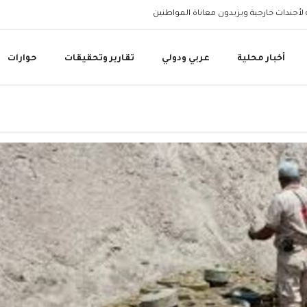
 لأجندات خارجية ويزيدون معاناة المواطنين
مستشفى حيس الريفي يقدم 80 ألف خدمة طبية مجانية بدعم الم
أخبار محلية
عربي ودولي
تقارير وتحقيقات
حوارات