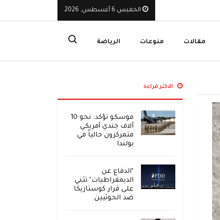
قاومة الوطنية
الخميس 6 أغسطس, 2026
ا
مقالات
منوعات
الرياضة
الاكثر قراءة
موسكو تؤكد: نحو 10
آلاف جندي أمريكي
متمركزون حالياً في
بولندا
"الدفاع عن
الديمقراطيات" تثني
على قرار كوستاريكا
ضد الحوثيين