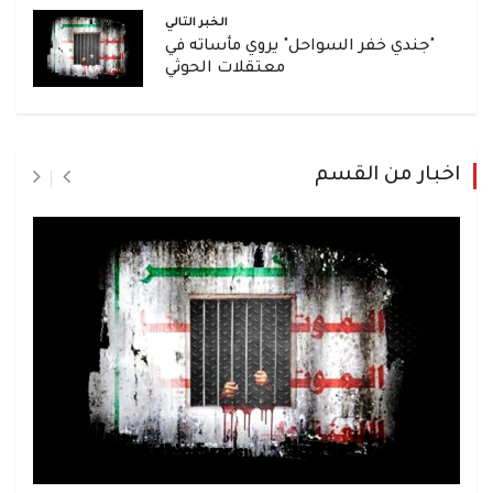
الخبر التالي
"جندي خفر السواحل" يروي مأساته في
معتقلات الحوثي
اخبار من القسم