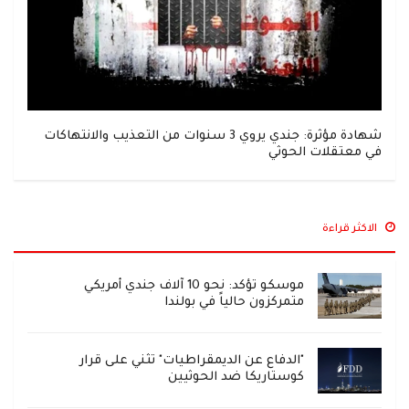
شهادة مؤثرة: جندي يروي 3 سنوات من التعذيب والانتهاكات
في معتقلات الحوثي
الاكثر قراءة
موسكو تؤكد: نحو 10 آلاف جندي أمريكي
متمركزون حالياً في بولندا
"الدفاع عن الديمقراطيات" تثني على قرار
كوستاريكا ضد الحوثيين