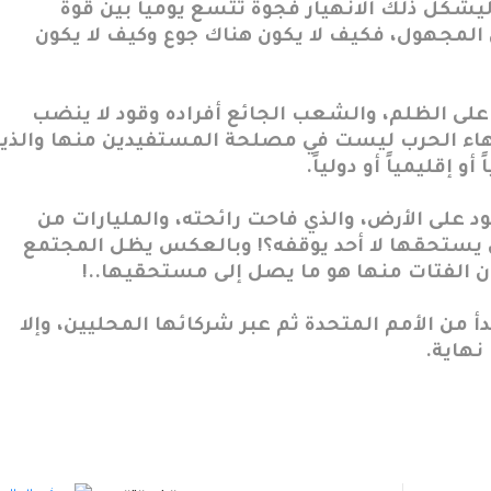
ليشكل ذلك الانهيار فجوة تتسع يومياً بين قوة
ى المجهول، فكيف لا يكون هناك جوع وكيف لا يكون
على الظلم، والشعب الجائع أفراده وقود لا ينضب
إنهاء الحرب ليست في مصلحة المستفيدين منها والذي
 إقليمياً أو دولياً.
 على الأرض، والذي فاحت رائحته، والمليارات من
 يستحقها لا أحد يوقفه؟! وبالعكس يظل المجتمع
 الفتات منها هو ما يصل إلى مستحقيها..!
بدأ من الأمم المتحدة ثم عبر شركائها المحليين، وإلا
نهاية.