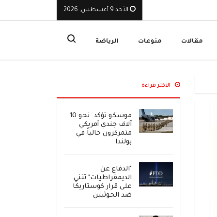
الأحد 9 أغسطس, 2026
لوطنية أحبطت هجوماً حوثياً يهدد البحر الأحمر بكارثة بيئية
ا
مقالات
منوعات
الرياضة
الاكثر قراءة
موسكو تؤكد: نحو 10
آلاف جندي أمريكي
متمركزون حالياً في
بولندا
"الدفاع عن
الديمقراطيات" تثني
على قرار كوستاريكا
ضد الحوثيين