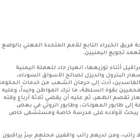
 فريق الخبراء التابع للأمم المتحدة المعني بالوضع
تعمد تجويع اليمنيين.
يل أثناء توزيعها، انهيار حاد للعملة اليمنية
ار البترول والديزل لصالح الأسواق السوداء،
لفاسدين، أدت إلى حرمان الشعب من خدمات الحكومة
محميين بقوة السلطة، ما ترك المواطن وحيداً، وعليه
ار تقصم الظهر، ثم عليه أن يقضي ثلاثة أرباع وقته
فة إلى طابور المعونات، وطابور الروتي في بعض
 أن يبحث لأولاده على مدرسة خاصة ومستشفى خاص
 راتب، ومن لديهم راتب واقفين محلهم سِرّ يراقبون