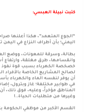
كتبت نبيلة العبسي:
“الجوع المتعمد”، هكذا أعلنها صراحة
اليمني؛ بأن أطراف النزاع في اليمن ت
بطالة، وسرقة للمعونات، ووضع العراق
وانقسامها، طرق مغلقة، وارتفاع أسع
خصخصة الكهرباء بسبب قوة نفوذ ا
لصالح المشاريع الخاصة بالأفراد ال
أن يوفر لنفسه الماء والكهرباء بأسع
في طوابير مختلفة؛ غاز وبترول، إضا
المناطق مؤخراً، وعليه، فوق ذلك،
وغيرها من متطلبات الحياة..!
القسم الأكبر من موظفي الحكومة بلا