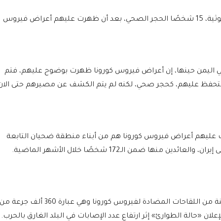
والخميس 19 مارس 2020، أدخلت المليشيا الحوثية، 15 شخصًا الحجر الصحي، بعد أن ظهرت عليهم أعراض فيروس
ليمن حينها، إن أعراض فيروس كورونا ظهرت بوضوح عليهم، فتم
التحفظ عليهم، كحجر صحي، لكنه لم يتم الكشف عن مصيرهم حتى الان
1 شخصًا الذين ظهرت عليهم أعراض فيروس كورونا هم من أبناء منطقة ضحيان التابعة
ها ضمن الـ172 شخصًا خلال الأشهر الماضية.
و الأربعاء 31 مارس 2021، تسلّم اليمن أول شحنة من اللقاحات المضادة لفيروس كورونا وهي عبارة 360 ألف جرعة م
لان «حالة الطوارئ» إثر ارتفاع عدد الإصابات في البلد الغارق بالحرب.