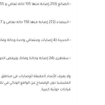
• الضالع (253 إصابة منها 135 حالة تعافي و 55 وفاة).
• البيضاء (272 إصابة منها 156 حالة تعافي و 77 وفاة).
• الحديدة (4 إصابات ومتعافي واحدة وحالة وفاة).
• سقطرى (24 إصابة وحالتا وفاة)، ويرفض الحوثيين الإعلان عن عدد الحالات في المناطق التي يسيطرون عليها.
ولا يعرف الأعداد الحقيقة للإصابات في مناطق 
المليشيا دون الإفصاح عن الواقع الوبائي في
قيادات حوثية كبيرة.