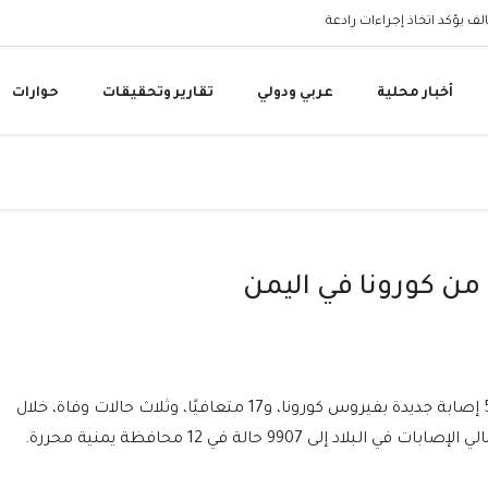
البنك المركزي اليمني 
أخبار محلية
عربي ودولي
تقارير وتحقيقات
حوارات
أعلن اليمن، الخميس 11 نومفبر 2021، تسجيل 5 إصابة جديدة بفيروس كورونا، و17 متعافيًا، وثلاث حالات وفاة، خلال
ى 9907 حالة في 12 محافظة يمنية محررة.