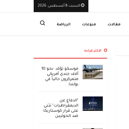
السبت 8 أغسطس, 2026
يوقف تراخيص ثلاث منشآت صرافة ويأمر بإغلاق مقراتها
ا
مقالات
منوعات
الرياضة
الاكثر قراءة
موسكو تؤكد: نحو 10
آلاف جندي أمريكي
متمركزون حالياً في
بولندا
"الدفاع عن
الديمقراطيات" تثني
على قرار كوستاريكا
ضد الحوثيين