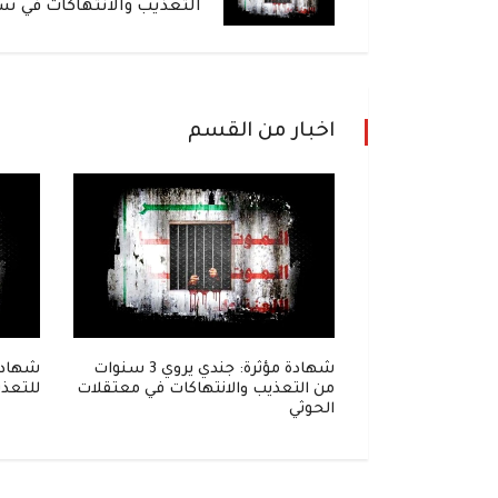
التعذيب والانتهاكات في س
اخبار من القسم
إلى زنزانة..
شهادة مؤثرة: جندي يروي 3 سنوات
شهادة
واحل في قبضة
من التعذيب والانتهاكات في معتقلات
للتعذي
الحوثي