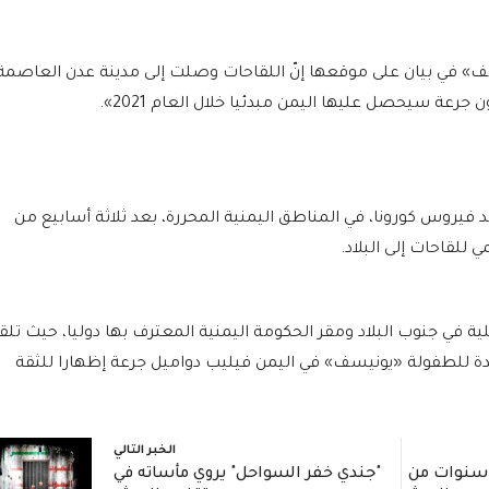
» في بيان على موقعها إنّ اللقاحات وصلت إلى مدينة عدن العاصمة
 حملة التطعيم ضد فيروس كورونا، في المناطق اليمنية المحررة، بعد ثلاثة أسابيع من
لقاحات إلى البلاد.
 في جنوب البلاد ومقر الحكومة اليمنية المعترف بها دوليا، حيث تلق
ة للطفولة «يونيسف» في اليمن فيليب دواميل جرعة إظهارا للثقة
الخبر التالي
ادة مؤثرة: جندي يروي 3 سنوات من
"جندي خفر السواحل" يروي مأساته في