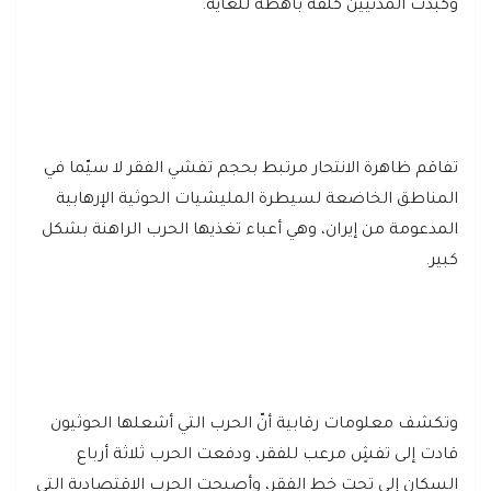
وكبّدت المدنيين كلفة باهظة للغاية.
تفاقم ظاهرة الانتحار مرتبط بحجم تفشي الفقر لا سيّما في
المناطق الخاضعة لسيطرة المليشيات الحوثية الإرهابية
المدعومة من إيران، وهي أعباء تغذيها الحرب الراهنة بشكل
كبير.
وتكشف معلومات رقابية أنّ الحرب التي أشعلها الحوثيون
قادت إلى تفشٍ مرعب للفقر، ودفعت الحرب ثلاثة أرباع
السكان إلى تحت خط الفقر، وأصبحت الحرب الاقتصادية التي