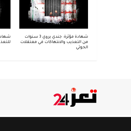
إلى زنزانة..
شهادة مؤثرة: جندي يروي 3 سنوات
شهادة
واحل في قبضة
من التعذيب والانتهاكات في معتقلات
للتعذي
الحوثي