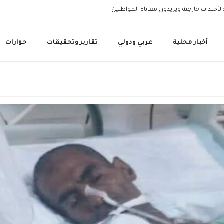
 لأجندات خارجية ويزيدون معاناة المواطنين
مستشفى حيس الريفي يقدم 80 ألف خدمة طبية مجانية بدعم الم
أخبار محلية
عربي ودولي
تقارير وتحقيقات
حوارات