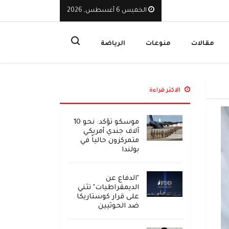
قاومة الوطنية
الخميس 6 أغسطس, 2026
ا
مقالات
منوعات
الرياضة
الاكثر قراءة
موسكو تؤكد: نحو 10
آلاف جندي أمريكي
متمركزون حالياً في
بولندا
"الدفاع عن
الديمقراطيات" تثني
على قرار كوستاريكا
ضد الحوثيين