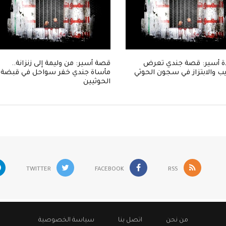
 أسير: قصة جندي تعرض
قصة أسير: من وليمة إلى زنزانة..
ب والابتزاز في سجون الحوثي
مأساة جندي خفر سواحل في قبضة
الحوثيين
TWITTER
FACEBOOK
RSS
من نحن
اتصل بنا
سياسة الخصوصية