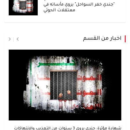
"جندي خفر السواحل" يروي مأساته في
معتقلات الحوثي
اخبار من القسم
شهادة مؤثرة: جندي يروي 3 سنوات من التعذيب والانتهاكات