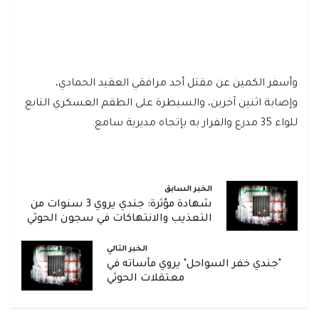
وأسفر الكمين عن مقتل أحد مرافقي العقيد الحمادي،
وإصابة اثنين آخرين، والسيطرة على الطقم العسكري التابع
للواء 35 مدرع والفرار به بإتجاه مديرية سامع.
الخبر السابق
شهادة مؤثرة: جندي يروي 3 سنوات من
التعذيب والانتهاكات في سجون الحوثي
الخبر التالي
"جندي خفر السواحل" يروي مأساته في
معتقلات الحوثي