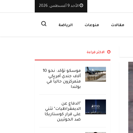
الأحد 9 أغسطس, 2026
لوطنية أحبطت هجوماً حوثياً يهدد البحر الأحمر بكارثة بيئية
ا
مقالات
منوعات
الرياضة
الاكثر قراءة
موسكو تؤكد: نحو 10
آلاف جندي أمريكي
متمركزون حالياً في
بولندا
"الدفاع عن
الديمقراطيات" تثني
على قرار كوستاريكا
ضد الحوثيين