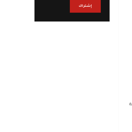
إشتراك
ة