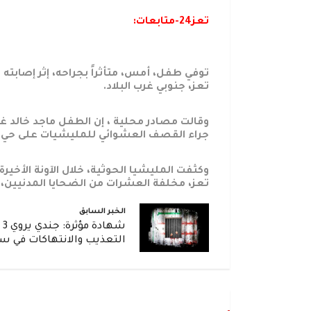
تعز24-متابعات:
توفي طفل، أمس، متأثراً بجراحه، إثر إصابته
تعز، جنوبي غرب البلاد.
جراء القصف العشوائي للمليشيات على حي “
وكثفت المليشيا الحوثية، خلال الآونة الأخي
تعز، مخلفة العشرات من الضحايا المدنيين،
الخبر السابق
شه
التعذيب والانتهاكات في س