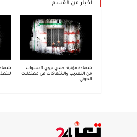
اخبار من القسم
إلى زنزانة..
شهادة مؤثرة: جندي يروي 3 سنوات
شهادة
واحل في قبضة
من التعذيب والانتهاكات في معتقلات
للتعذي
الحوثي