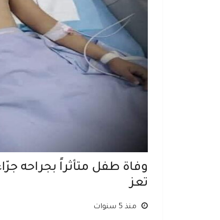
وفاة طفل متأثراً بجراحه جرّ
تعز
منذ 5 سنوات