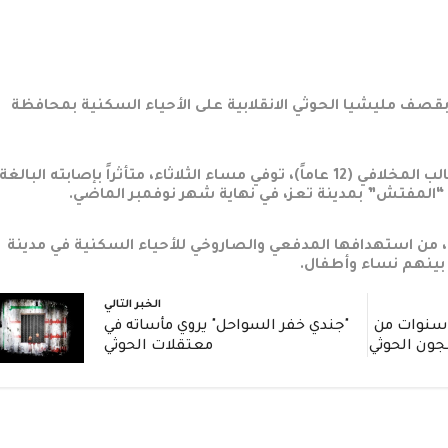
 بقصف مليشيا الحوثي الانقلابية على الأحياء السكنية بمحافظة
وقالت مصادر محلية ، إن الطفل ماجد خالد غالب المخلافي (12 عاماً)، توفي مساء الثلاثاء، متأثراً بإصابته البالغة
المفتش” بمدينة تعز، في نهاية شهر نوفمبر الماضي.
رة، من استهدافها المدفعي والصاروخي للأحياء السكنية في مدينة
 بينهم نساء وأطفال.
الخبر التالي
ادة مؤثرة: جندي يروي 3 سنوات من
"جندي خفر السواحل" يروي مأساته في
جون الحوثي
معتقلات الحوثي