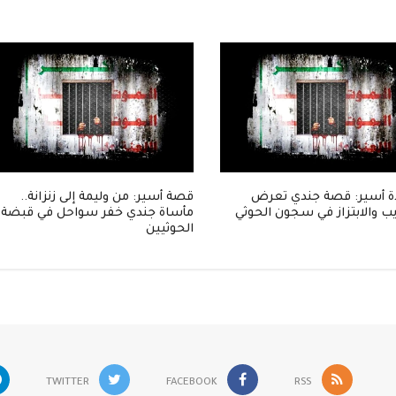
 أسير: قصة جندي تعرض
قصة أسير: من وليمة إلى زنزانة..
ب والابتزاز في سجون الحوثي
مأساة جندي خفر سواحل في قبضة
الحوثيين
TWITTER
FACEBOOK
RSS