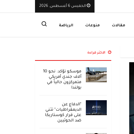
 أخطاء مشروع "FIFA Forward Enterprise"
الخميس 6 أغسطس, 2026
ت
مقالات
منوعات
الرياضة
الاكثر قراءة
موسكو تؤكد: نحو 10
آلاف جندي أمريكي
متمركزون حالياً في
بولندا
"الدفاع عن
الديمقراطيات" تثني
على قرار كوستاريكا
ضد الحوثيين