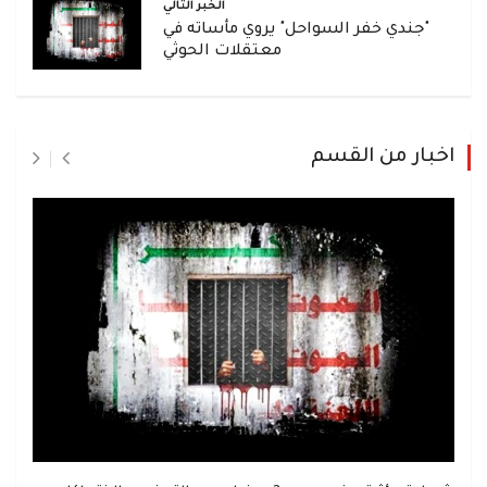
الخبر التالي
"جندي خفر السواحل" يروي مأساته في
معتقلات الحوثي
اخبار من القسم