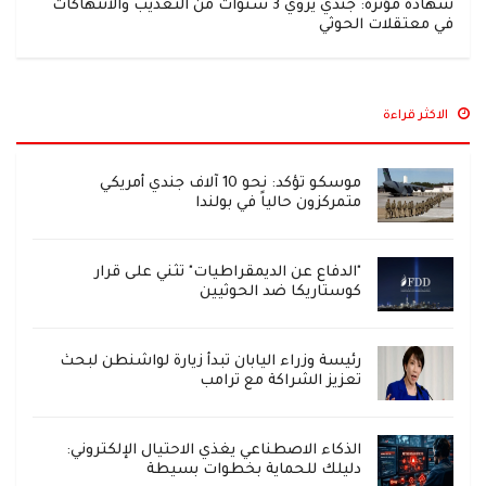
شهادة مؤثرة: جندي يروي 3 سنوات من التعذيب والانتهاكات
في معتقلات الحوثي
الاكثر قراءة
موسكو تؤكد: نحو 10 آلاف جندي أمريكي
متمركزون حالياً في بولندا
"الدفاع عن الديمقراطيات" تثني على قرار
كوستاريكا ضد الحوثيين
رئيسة وزراء اليابان تبدأ زيارة لواشنطن لبحث
تعزيز الشراكة مع ترامب
الذكاء الاصطناعي يغذي الاحتيال الإلكتروني:
دليلك للحماية بخطوات بسيطة