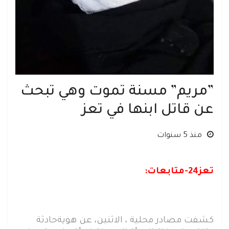
”مريم” مسنة تموت وهي تبحث
عن قاتل ابنها في تعز
منذ 5 سنوات
تعز24-متابعات:
كشفت مصادر محلية ، الاثنين، عن هويةحادثة