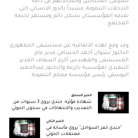
للمرضى المحتاجين ومساندتهم في كافة
التدخلات التنموية، مشيداً بالدور الانساني التي
تقدمه المؤسستان بشكل دائم ومستمر لخدمة
المجتمع .
وقد وقع لهذه الاتفاقية عن مستشفى الجمهوري
الدكتور نشوان أحمد الحسامي مدير عام
المستشفى والمهندس أكرم السقاف المدير
التنفيذي لمؤسسة بازرعة والدكتور عبدالحميد
اليوسفي رئيس مؤسسة معكم التنموية.
الخبر السابق
شهادة مؤثرة: جندي يروي 3 سنوات من
التعذيب والانتهاكات في سجون الحوثي
الخبر التالي
"جندي خفر السواحل" يروي مأساته في
معتقلات الحوثي