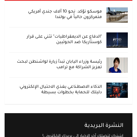
موسكو تؤكد: نحو 10 آلاف جندي أمريكي
متمركزون حالياً في بولندا
"الدفاع عن الديمقراطيات" تثني على قرار
كوستاريكا ضد الحوثيين
رئيسة وزراء اليابان تبدأ زيارة لواشنطن لبحث
تعزيز الشراكة مع ترامب
الذكاء الاصطناعي يغذي الاحتيال الإلكتروني:
دليلك للحماية بخطوات بسيطة
النشرة البريدية
اشترك لتصلك آخر الاخبار إلى بريدك الإلكتروني!