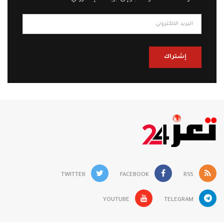
إشتراك
TWITTER
FACEBOOK
RSS
YOUTUBE
TELEGRAM