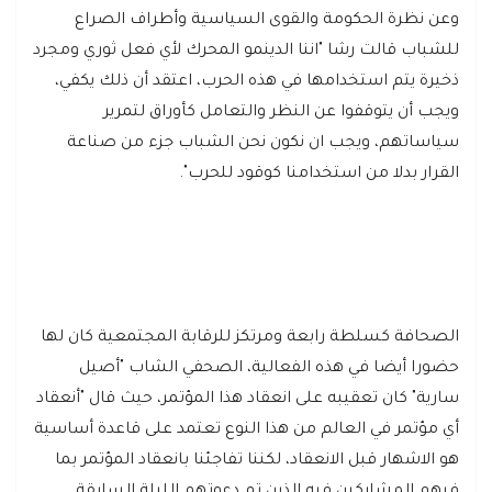
وعن نظرة الحكومة والقوى السياسية وأطراف الصراع
للشباب قالت رشا "اننا الدينمو المحرك لأي فعل ثوري ومجرد
ذخيرة يتم استخدامها في هذه الحرب، اعتقد أن ذلك يكفي،
ويجب أن يتوقفوا عن النظر والتعامل كأوراق لتمرير
سياساتهم، ويجب ان نكون نحن الشباب جزء من صناعة
القرار بدلا من استخدامنا كوقود للحرب".
الصحافة كسلطة رابعة ومرتكز للرقابة المجتمعية كان لها
حضورا أيضا في هذه الفعالية، الصحفي الشاب "أصيل
سارية" كان تعقيبه على انعقاد هذا المؤتمر، حيث قال "أنعقاد
أي مؤتمر في العالم من هذا النوع تعتمد على قاعدة أساسية
هو الاشهار قبل الانعقاد، لكننا تفاجئنا بانعقاد المؤتمر بما
فيهم المشاركين فيه الذين تم دعوتهم الليلة السابقة