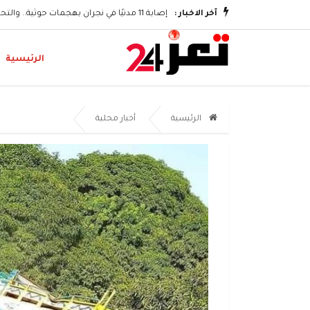
وتكريم الشهداء
آخر الاخبار :
إصابة 11 مدنيًا في نجران بهجمات حوثية.. والتحالف يؤكد اتخاذ إجراءات رادعة
الرئيسية
الرئيسية
أخبار محلية