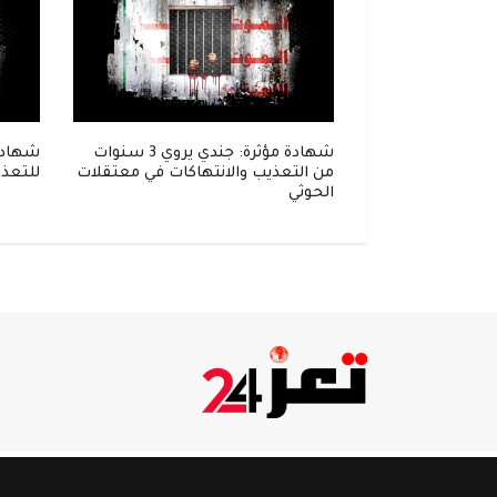
إلى زنزانة..
شهادة مؤثرة: جندي يروي 3 سنوات
شهادة
واحل في قبضة
من التعذيب والانتهاكات في معتقلات
للتعذي
الحوثي