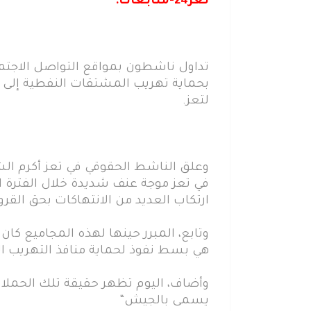
تعز24-متابعات:
تداول ناشطون بمواقع التواصل الاجتما
بحماية تهريب المشتقات النفطية إلى خا
لتعز.
وعلق الناشط الحقوقي في تعز أكرم ا
في تعز موجة عنف شديدة خلال الفترة ا
ارتكاب العديد من الانتهاكات بحق القروي
وتابع، المبرر حينها لهذه المجاميع كا
هي بسط نفوذ لحماية منافذ التهريب التي
وأضاف، اليوم تظهر حقيقة تلك الحملات
يسمى بالجيش“