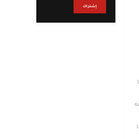
إشتراك
ة