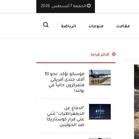
الجمعة 7 أغسطس, 2026
يوقف تراخيص ثلاث منشآت صرافة ويأمر بإغلاق مقراتها
ا
مقالات
منوعات
الرياضة
الاكثر قراءة
موسكو تؤكد: نحو 10
آلاف جندي أمريكي
متمركزون حالياً في
بولندا
"الدفاع عن
الديمقراطيات" تثني
على قرار كوستاريكا
ضد الحوثيين