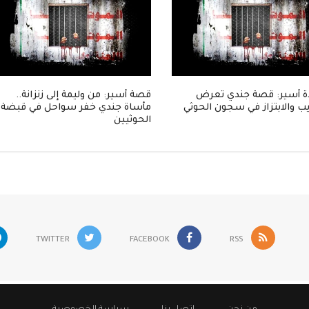
 أسير: قصة جندي تعرض
قصة أسير: من وليمة إلى زنزانة..
ب والابتزاز في سجون الحوثي
مأساة جندي خفر سواحل في قبضة
الحوثيين
TWITTER
FACEBOOK
RSS