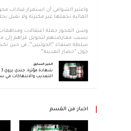
واعتبر الشوافي أن استمرار قيادات مح
المالية تجعلها غير مكترثة ولا تقبل بحل
وشن المحور حملة اعتقالات ومداهمات
بسبب معارضتهم لتحويل قراهم إلى م
سلطة صنعاء “الحوثيين”، في حين تكشف
حول “حصار المدينة”.
الخبر السابق
شه
التعذيب والانتهاكات في س
اخبار من القسم