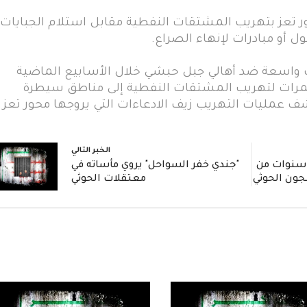
ور تعز بتهريب المشتقات النفطية مقابل استلام الجبايات
ول أو مبادرات لإنهاء الصراع.
 واسعة ضد أهالي جبل حبشي خلال الأسابيع الماضية
مرات لتهريب المشتقات النفطية إلى مناطق سيطرة
 عمليات التهريب زيف الادعاءات التي يروجها محور تعز
الخبر التالي
ادة مؤثرة: جندي يروي 3 سنوات من
"جندي خفر السواحل" يروي مأساته في
جون الحوثي
معتقلات الحوثي