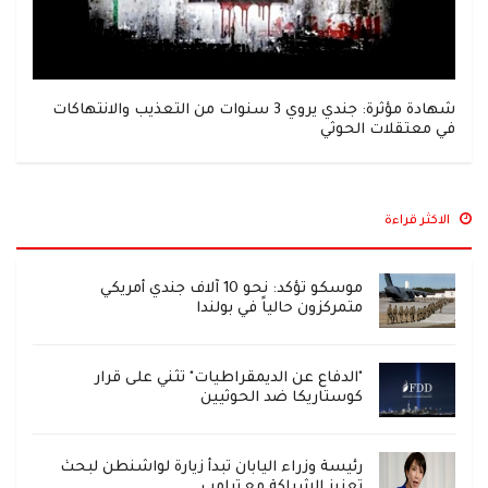
شهادة مؤثرة: جندي يروي 3 سنوات من التعذيب والانتهاكات
في معتقلات الحوثي
الاكثر قراءة
موسكو تؤكد: نحو 10 آلاف جندي أمريكي
متمركزون حالياً في بولندا
"الدفاع عن الديمقراطيات" تثني على قرار
كوستاريكا ضد الحوثيين
رئيسة وزراء اليابان تبدأ زيارة لواشنطن لبحث
تعزيز الشراكة مع ترامب