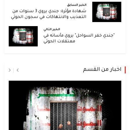
الخبر السابق
شهادة مؤثرة: جندي يروي 3 سنوات من
التعذيب والانتهاكات في سجون الحوثي
الخبر التالي
"جندي خفر السواحل" يروي مأساته في
معتقلات الحوثي
اخبار من القسم