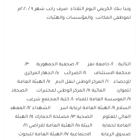
وبدا بنك الكريمي اليوم الثلاثاء صرف راتب شهر ٩ / ٢٠٢٠م
لموظفي المكاتب والمؤسسات والهئيات
التالية : ١/ جامعة تعز ٢/ صحفية الجمهورية ٣/
محكمة الاستئناف ٤/ الضرائب ٥/ الجهاز المركزي
للإحصاء ٦/ المركز الوطني لنقل الدم ٧/ الهيئة العامة
للموارد المائية ٨/ المركز الوطني لمختبرات الصحةذ
٩/ الموسسة العامة للمياه ١٠/ كلية المجتمع شرعب
السلام ١١/ الهيئة العامة لرعاية اسر الشهداء ١٢/ المعهد
العالي للعلوم الصحية ١٣/ مصلحة الجمارك ١٤/ الهيئة
العامة لحماية البيئة ١٥/ الهئية العامة للاراضي ١٦/
صندوق الرعاية الاجتماعية ١٧/ الهيئة العامة للبحوث