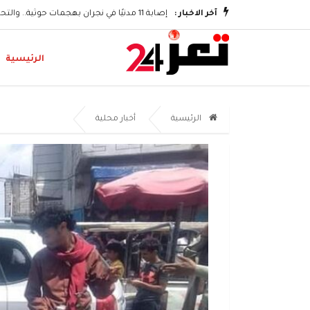
وتكريم الشهداء
آخر الاخبار :
إصابة 11 مدنيًا في نجران بهجمات حوثية.. والتحالف يؤكد اتخاذ إجراءات رادعة
الرئيسية
الرئيسية
أخبار محلية