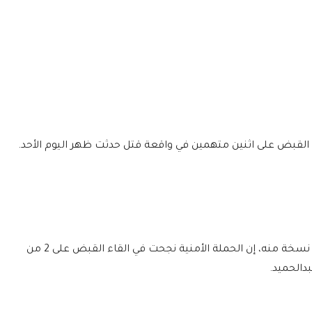
لقبض على اثنين متهمين في واقعة قتل حدثت ظهر اليوم الأحد.
وقالت الشرطة في بيان، حصل "الحرف 28" على نسخة منه، إن الحملة الأمنية نجحت في القاء القبض على 2 من
دالحميد.