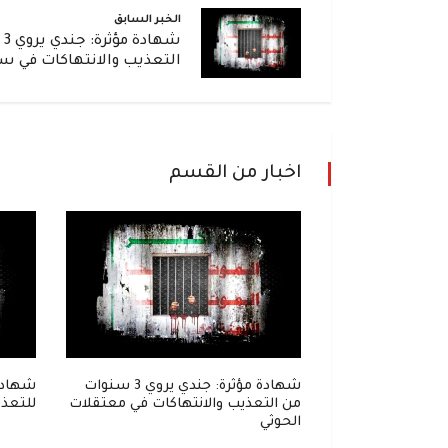
الخبر السابق
شه
التعذيب والانتهاكات في س
اخبار من القسم
إلى زنزانة..
شهادة مؤثرة: جندي يروي 3 سنوات
شهادة
واحل في قبضة
من التعذيب والانتهاكات في معتقلات
للتعذي
الحوثي