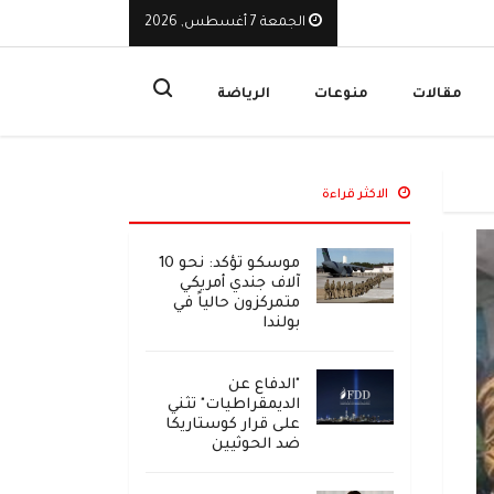
الجمعة 7 أغسطس, 2026
يوقف تراخيص ثلاث منشآت صرافة ويأمر بإغلاق مقراتها
ا
مقالات
منوعات
الرياضة
الاكثر قراءة
موسكو تؤكد: نحو 10
آلاف جندي أمريكي
متمركزون حالياً في
بولندا
"الدفاع عن
الديمقراطيات" تثني
على قرار كوستاريكا
ضد الحوثيين