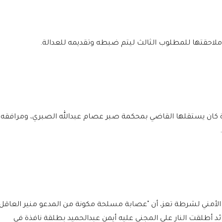
 ملاحقتها للمطلوب الثالث ليتم ضبطه وتقديمه للعدالة.
ة كان يستقلها القاضي بمحكمة صبر عصام عبدالله الصبري، ومرافقه
الأمني لشرطة تعز، أن "عصابة مسلحة مكونة من المدعو منير العاقل
ئد أطلقت النار على المجني عليه أيمن عبدالحميد بطلقة نافذة في