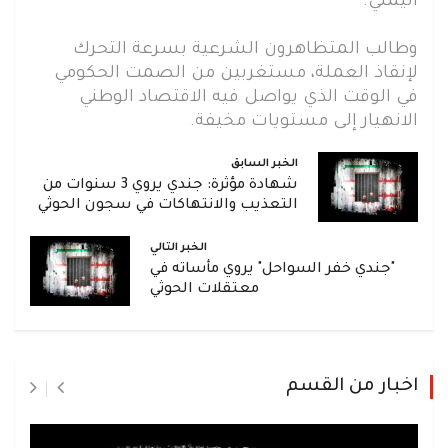
اليمني.
وطالب المتظاهرون الشرعية بسرعة التحرك
لإنقاذ العملة، مستغربين من الصمت الحكومي
في الوقت الذي يواصل فيه الاقتصاد الوطني
الانهيار إلى مستويات مخيفة.
الخبر السابق
شهادة مؤثرة: جندي يروي 3 سنوات من
التعذيب والانتهاكات في سجون الحوثي
الخبر التالي
"جندي خفر السواحل" يروي مأساته في
معتقلات الحوثي
اخبار من القسم