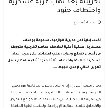
تخريبية بعد نهب عربة عسكرية
واختطاف جنود
منذ 4 أسابيع
نفذت إدارة أمن مديرية الوازعية، مدعومة بوحدات
عسكرية، عملية أمنية لملاحقة عناصر تخريبية متورطة
في أعمال تقطع وحرابة، عقب اعتدائها على عربة إمداد
عسكرية ونهبها واختطاف ثلاثة جنود أثناء قيامهم بنقل
تموين غذائي لإحدى الجبهات.
وقال مصدر أمني إن إدارة الأمن باشرت تحركاتها فور وقوع
الجريمة، ونفذت عمليات ملاحقة وتعقب للعناصر المتورطة
في المرتفعات الجبلية التي كانت تتخذ منها مواقع للتمركز
والانطلاق لتنفيذ أعمالها الإجرامية. وتمكنت القوة المنفذة