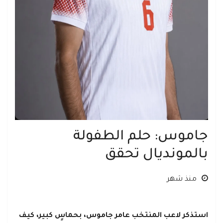
جاموس: حلم الطفولة
بالمونديال تحقق
منذ شهر
استذكر لاعب المنتخب عامر جاموس، بحماسٍ كبير، كيف