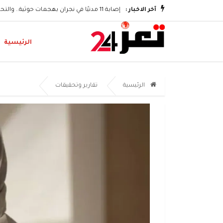
وتكريم الشهداء
آخر الاخبار :
إصابة 11 مدنيًا في نجران بهجمات حوثية.. والتحالف يؤكد اتخاذ إجراءات رادعة
الرئيسية
الرئيسية
تقارير وتحقيقات