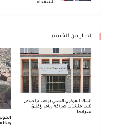
الشهداء
اخبار من القسم
ي: خطة
البنك المركزي اليمني يوقف تراخيص
الملاحة من
ثلاث منشآت صرافة ويأمر بإغلاق
مقراتها
الحوثي
ويخلفو