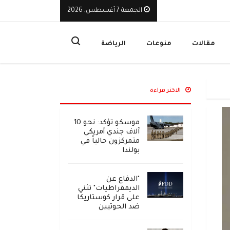
الجمعة 7 أغسطس, 2026
يوقف تراخيص ثلاث منشآت صرافة ويأمر بإغلاق مقراتها
ا
مقالات
منوعات
الرياضة
الاكثر قراءة
موسكو تؤكد: نحو 10
آلاف جندي أمريكي
متمركزون حالياً في
بولندا
"الدفاع عن
الديمقراطيات" تثني
على قرار كوستاريكا
ضد الحوثيين