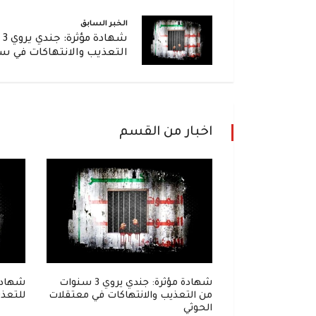
الخبر السابق
شه
التعذيب والانتهاكات في س
اخبار من القسم
إلى زنزانة..
شهادة مؤثرة: جندي يروي 3 سنوات
شهادة
واحل في قبضة
من التعذيب والانتهاكات في معتقلات
للتعذي
الحوثي