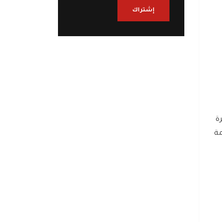
إشتراك
ليمن منذ عام 2014، مشيرة
مة