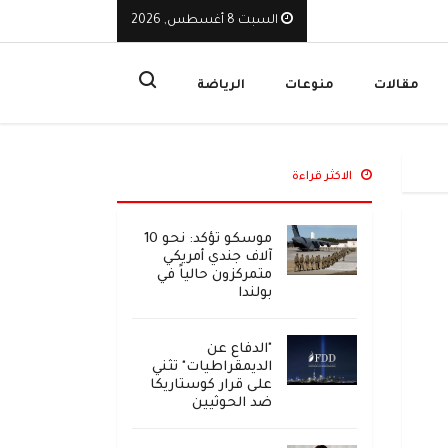
السبت 8 أغسطس, 2026
يوقف تراخيص ثلاث منشآت صرافة ويأمر بإغلاق مقراتها
ا
مقالات
منوعات
الرياضة
الاكثر قراءة
موسكو تؤكد: نحو 10
آلاف جندي أمريكي
متمركزون حالياً في
بولندا
"الدفاع عن
الديمقراطيات" تثني
على قرار كوستاريكا
ضد الحوثيين