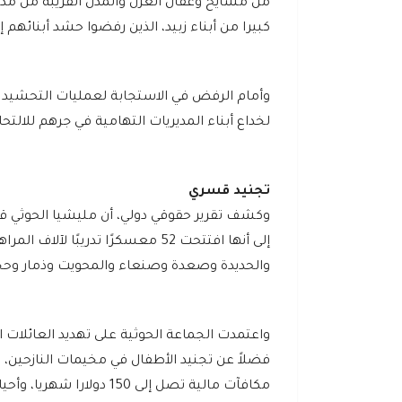
من مشايخ وعقال العزل والمدن القريبة من مدينة 
كبيرا من أبناء زبيد، الذين رفضوا حشد أبنائهم 
وأمام الرفض في الاستجابة لعمليات التحشيد ال
لخداع أبناء المديريات التهامية في جرهم للال
تجنيد قسري
إلى أنها افتتحت 52 معسكرًا تدريب
والحديدة وصعدة وصنعاء والمحويت وذمار وحجة، وا
واعتمدت الجماعة الحوثية على تهديد العائلات ا
فضلاً عن تجنيد الأطفال في مخيمات النازحين، ود
مكافآت مالية تصل إلى 150 دولارا شهريا، وأحيانا منح الأطفال والمراهقين رتباً عسكرية للتغرير بهم.