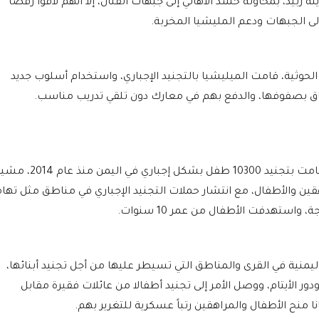
زبيد، بمحاولة حشد الأهالي إلى جبهات القتال، إلا أنهم لاقوا رفضا
إلى الجبهات ودعم المليشيا المخربة.
حوثية، قامت الميليشيا بالتجنيد الإجباري، واستخدام أسلوب جديد
تحاق بصفوفها، والدفع بهم في معارك دون تلقي تدريب مناسب.
وكشف تقرير حقوقي دولي، أن مليشيا الحوثي قامت بتجنيد 10300 طفل بشكل إجباري في ا
ًا لآلاف المراهقين والأطفال، مع انتشار حملات التجنيد الإجباري في مناطق مثل تها
ستهدفت الأطفال من عمر 10 سنوات.
ليمنية في القرى والمناطق التي تسيطر عليها من أجل تجنيد أبنائها،
ور الأيتام، ووصل الأمر إلى تجنيد أطفالا من عائلات فقيرة مقابل