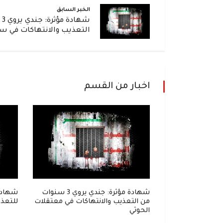
الخبر السابق
شه
التعذيب والانتهاكات في س
اخبار من القسم
إلى زنزانة..
شهادة مؤثرة: جندي يروي 3 سنوات
شهادة
واحل في قبضة
من التعذيب والانتهاكات في معتقلات
للتعذي
الحوثي