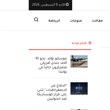
الأحد 9 أغسطس, 2026
لوطنية أحبطت هجوماً حوثياً يهدد البحر الأحمر بكارثة بيئية
ا
مقالات
منوعات
الرياضة
الاكثر قراءة
موسكو تؤكد: نحو 10
آلاف جندي أمريكي
متمركزون حالياً في
بولندا
"الدفاع عن
الديمقراطيات" تثني
على قرار كوستاريكا
ضد الحوثيين