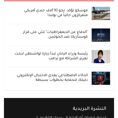
موسكو تؤكد: نحو 10 آلاف جندي أمريكي
متمركزون حالياً في بولندا
"الدفاع عن الديمقراطيات" تثني على قرار
كوستاريكا ضد الحوثيين
رئيسة وزراء اليابان تبدأ زيارة لواشنطن لبحث
تعزيز الشراكة مع ترامب
الذكاء الاصطناعي يغذي الاحتيال الإلكتروني:
دليلك للحماية بخطوات بسيطة
النشرة البريدية
اشترك لتصلك آخر الاخبار إلى بريدك الإلكتروني!