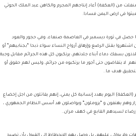
فلت من (العكفة) أعاد إنتاجهم المجرم والكاهن عبد الملك الحوثي
ثوا في ارض اليمن فسادا.
ما حصل في ثورة ديسمبر في العاصمة صنعاء، وفي حجور والعود
 اشتهروا بقتل الرضع وإزهاق أرواح النساء سواء ذبحا “بجنابيهم” أو
تلذذون بسفك دماء أبناء جلدتهم، يرتكبون كل هذه الجرائم مقابل وجبة
 لا يتقاضون حتى أجور ما يرتكبوه من جرائم، وليس لهم حقوق أو
لتحقيق هدف ما..
ر (العكفة) اليوم يهدد إنسانية كل يمني، إنهم يقاتلون من اجل إخضاع
از وهم يهتفون و “يزوملون” ويواصلون هد أسس النظام الجمهوري ،
إرضاء لسيدهم القابع في كهف مران..
بهات ولا بواكي عليهم، بل وصل بهم الانحطاط إلى القبول بأن تصبح