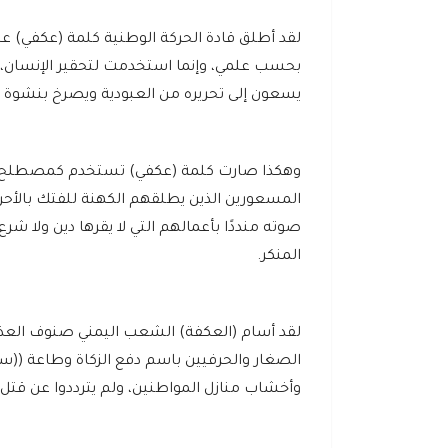
لقد أطلق قادة الحركة الوطنية كلمة (عكفي) عل
بحسب علمي، وإنما استخدمت لتحقير الإنسان، فا
يسعون إلى تحريره من العبودية ويصرخ بنشوة ال
وهكذا صارت كلمة (عكفي) تستخدم كمصطلح سي
المسعورين الذين يطلقهم الكهنة للفتك بالأحر
صوته منددًا بأعمالهم التي لا يقرها دين ولا ش
المنكر.
لقد أسام (العكفة) الشعب اليمني صنوف العذاب،
الصغار والحرفيين باسم دفع الزكاة وطاعة ((سيد
وأخشاب منازل المواطنين، ولم يترددوا عن قتل 