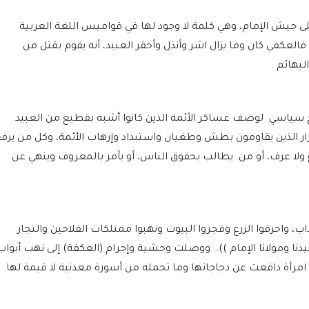
ى جيش الإمام، وهي كلمة لا وجود لها في قواميس اللغة العربية
لعكفي كان وما يزال اشر وأنذل وأحقر العبيد، أنه يقوم بقتل من
بهائم .
اسي لوصف عساكر الأئمة الذين كانوا أشبه بقطيع من العبيد
ار الذين يقاومون بطش وطغيان واستبداد وإرهاب الأئمة، وكل من يرف
رع ولا عرف، أو من يطالب بحقوق الناس، أو يأمر بالمعروف وينهي عن
 واحرقوا الزرع وفجروا البيوت ونهبوا ممتلكات الفلاحين والتجار
نا ومولانا الإمام )).. ووصلت وحشية وإجرام (العكفة) إلى نهب أبواب
امرأة دافعت عن دجاجاتها وما تحمله من أسورة معدنية لا قيمة لها.