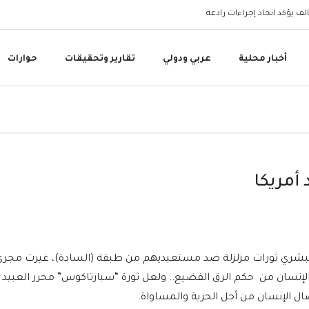
البنك المركزي اليمني 
أخبار محلية
عربي ودولي
تقارير وتحقيقات
حوارات
 أمريكا
لبشري ثورات مزلزلة ضد مستعبديهم من طبقة (السادة)، غيرت مجرى
 الإنسان من حكم الرق الفضيع.. ولعل ثورة “سبارتاكوس” محرر العبيد
ال الإنسان من أجل الحرية والمساواة.