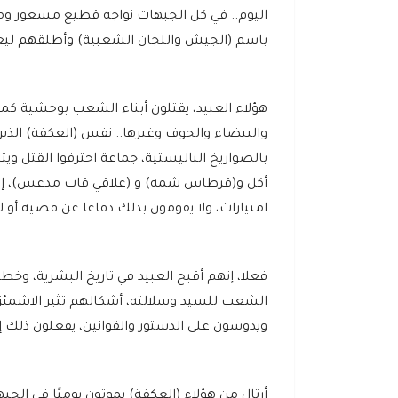
اليوم.. في كل الجبهات نواجه قطيع مسعور ومن
باسم (الجيش واللجان الشعبية) وأطلقهم ليعي
هؤلاء العبيد، يقتلون أبناء الشعب بوحشية ك
والبيضاء والجوف وغيرها.. نفس (العكفة) الذين
بالصواريخ الباليستية، جماعة احترفوا القتل وي
أكل و(قرطاس شمه) و (علاقي قات مدعس)، إنهم
امتيازات، ولا يقومون بذلك دفاعا عن قضية أو 
فعلا، إنهم أقبح العبيد في تاريخ البشرية، وخط
الشعب للسيد وسلالته، أشكالهم تثير الاشمئز
ويدوسون على الدستور والقوانين، يفعلون ذلك 
أرتال من هؤلاء (العكفة) يموتون يوميًا في الج