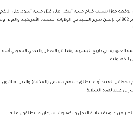
دن يوقعه فورًا بسبب قيام جندي أبيض على قتل جندي أسود، على الرغم
من أن ابراهام لنكولن أصدر قرارا في سبتمبر عام 1862م، بإعلان تحرير العبيد في الولايات المتحدة الأمريكية، واليوم و
ة العبودية في تاريخ البشرية، وهذا هو الخطر والتحدي الحقيقي أمام
الكهنوتية..
جحافل العبيد أو ما يطلق عليهم مسمى (العكفة) والذين يقاتلون
لى عبيد لهذه السلالة.
لتحرر من عبودية سلالة الدجل والكهنوت، سرعان ما يطلقون عليه