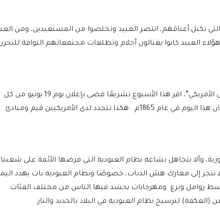
لتي تكبل أعناقهم، انتصر العبيد وتخلصوا من المستعبدين، ومن العبي
هؤلاء العبيد كانوا يغتالون أحلام وتطلعات مجتمعاتهم التواقة للتحرر
وما دفعني للكتابة عن العبيد، هو أن “الكونجرس الأمريكي”، اقر هذا الأسبوع تشريعًا قضى بإعلان يوم 19 يونيو من كل
عام، يومًا وطنيًا لتحرير آخر العبيد في أمريكا، وكان هذا اليوم في عام 1865م.. هكذا تتجدد لدى الأمريكيين قيم ومبادئ
ورية، وألا نتجاهل بشاعة نظام العبودية التي فرضها الأئمة على شعبنا
 ننجر إلى معارك هش الذباب، خصوصًا ونظام العبودية بات يهدد اليمن
وسط زوامل وبرع ومهرجانات يحشد فيها الناس من مختلف الفئات
(العكفة) لترسيخ نظام العبودية في البلاد بالحديد والنار.