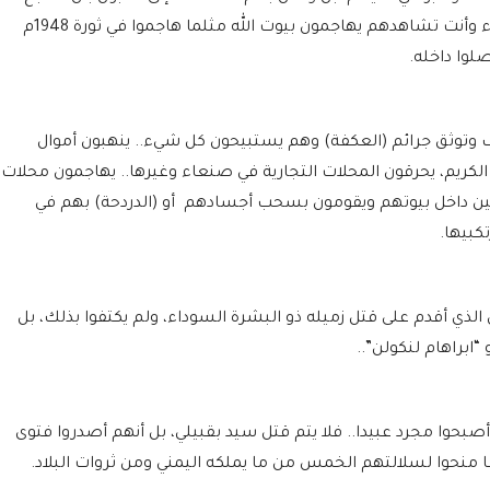
بناتهم جواري وأولادهم عبيد، أي مخلوقات هؤلاء وأنت تشاهدهم يهاجمون بيوت الله مثلما هاجموا في ثورة 1948م
لوا داخله.
 وتوثق جرائم (العكفة) وهم يستبيحون كل شيء.. ينهبون أموال
لكريم، يحرقون المحلات التجارية في صنعاء وغيرها.. يهاجمون محلات
ن داخل بيوتهم ويقومون بسحب أجسادهم أو (الدردحة) بهم في
كبيها.
الذي أقدم على قتل زميله ذو البشرة السوداء، ولم يكتفوا بذلك، بل
“ابراهام لنكولن”..
صبحوا مجرد عبيدا.. فلا يتم قتل سيد بقبيلي، بل أنهم أصدروا فتوى
ا منحوا لسلالتهم الخمس من ما يملكه اليمني ومن ثروات البلاد.