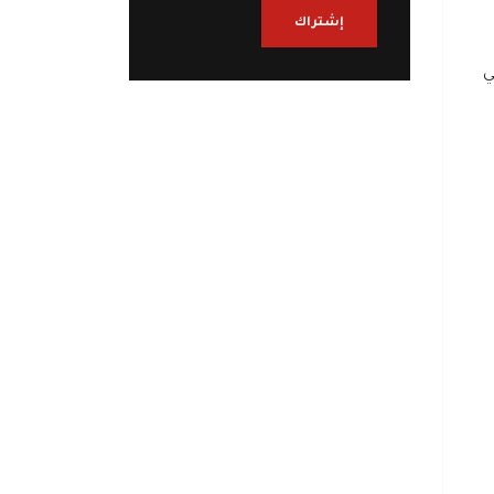
إشتراك
في