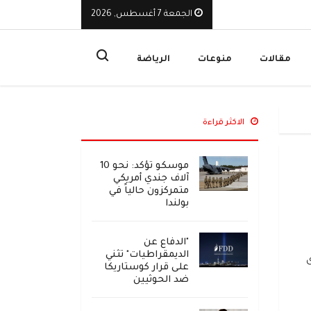
الجمعة 7 أغسطس, 2026
يوقف تراخيص ثلاث منشآت صرافة ويأمر بإغلاق مقراتها
ا
مقالات
منوعات
الرياضة
الاكثر قراءة
موسكو تؤكد: نحو 10
آلاف جندي أمريكي
متمركزون حالياً في
بولندا
"الدفاع عن
الديمقراطيات" تثني
على قرار كوستاريكا
ضد الحوثيين