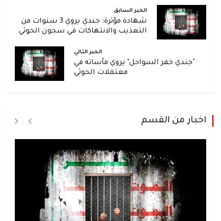
الخبر السابق
شهادة مؤثرة: جندي يروي 3 سنوات من
التعذيب والانتهاكات في سجون الحوثي
الخبر التالي
"جندي خفر السواحل" يروي مأساته في
معتقلات الحوثي
اخبار من القسم