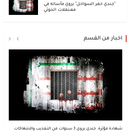
"جندي خفر السواحل" يروي مأساته في
معتقلات الحوثي
اخبار من القسم
شهادة مؤثرة: جندي يروي 3 سنوات من التعذيب والانتهاكات