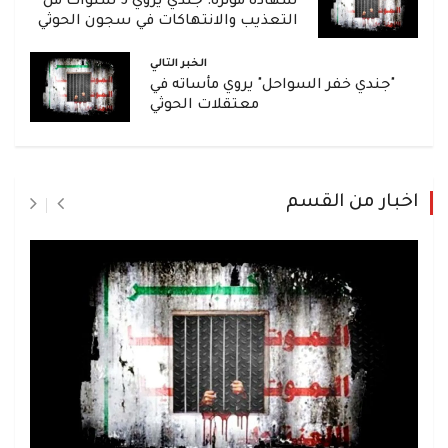
شهادة مؤثرة: جندي يروي 3 سنوات من
التعذيب والانتهاكات في سجون الحوثي
الخبر التالي
"جندي خفر السواحل" يروي مأساته في
معتقلات الحوثي
اخبار من القسم