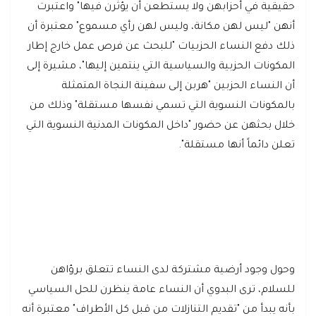
حقيقية في أحزابهن ولا يستطعن أن يؤثرن فيها" واعتبرت
أنهن "ليس لهن مكانة، وليس لهن رأي مسموع" معتبرة أن
ذلك دفع النساء الحزبيات "للبحث عن فرص عمل خارج إطار
المكونات الحزبية والسياسية التي ينتمين إليها"، مشيرة إلى
أن النساء الحزبين "هربن إلى سفينة النجاة المتمثلة
بالمكونات النسوية التي تسمي نفسها مستقلة" وذلك من
خلال بحثهن عن حضور "داخل المكونات المدنية النسوية التي
تعلن دائماً أنها مستقلة".
وحول وجود أرضية مشتركة لدى النساء تتعلق برؤاهن
للسلام، ترى البدوي أن النساء عامة ينظرن للحل السياسي
بأنه يبدأ من "تقديم التنازلات من قبل كل الأطراف" معتبرة أنه