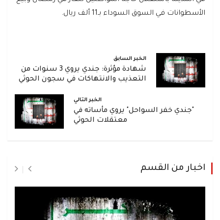
في المدينة باستغلال حاجة المواطنين للغاز في رمضان وبيع
الأسطوانات في السوق السوداء بـ11 ألف ريال.
الخبر السابق
شهادة مؤثرة: جندي يروي 3 سنوات من
التعذيب والانتهاكات في سجون الحوثي
الخبر التالي
"جندي خفر السواحل" يروي مأساته في
معتقلات الحوثي
اخبار من القسم