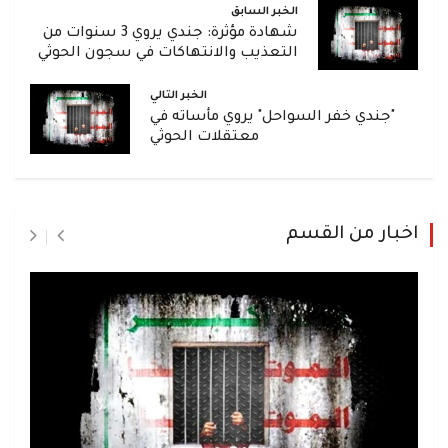
الخبر السابق
شهادة مؤثرة: جندي يروي 3 سنوات من
التعذيب والانتهاكات في سجون الحوثي
الخبر التالي
"جندي خفر السواحل" يروي مأساته في
معتقلات الحوثي
اخبار من القسم