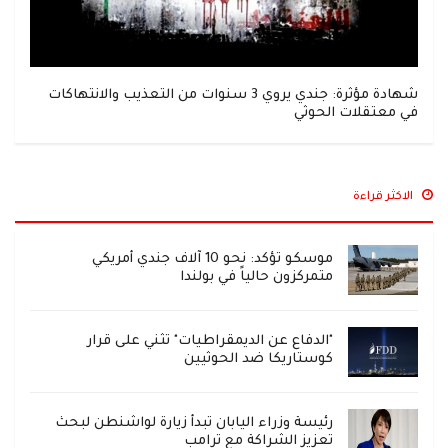
شهادة مؤثرة: جندي يروي 3 سنوات من التعذيب والانتهاكات
في معتقلات الحوثي
الاكثر قراءة
موسكو تؤكد: نحو 10 آلاف جندي أمريكي
متمركزون حالياً في بولندا
"الدفاع عن الديمقراطيات" تثني على قرار
كوستاريكا ضد الحوثيين
رئيسة وزراء اليابان تبدأ زيارة لواشنطن لبحث
تعزيز الشراكة مع ترامب