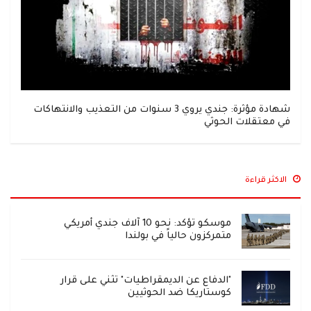
شهادة مؤثرة: جندي يروي 3 سنوات من التعذيب والانتهاكات
في معتقلات الحوثي
الاكثر قراءة
موسكو تؤكد: نحو 10 آلاف جندي أمريكي
متمركزون حالياً في بولندا
"الدفاع عن الديمقراطيات" تثني على قرار
كوستاريكا ضد الحوثيين