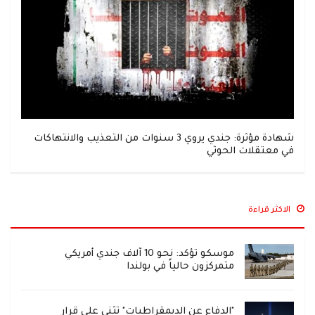
شهادة مؤثرة: جندي يروي 3 سنوات من التعذيب والانتهاكات
في معتقلات الحوثي
الاكثر قراءة
موسكو تؤكد: نحو 10 آلاف جندي أمريكي
متمركزون حالياً في بولندا
"الدفاع عن الديمقراطيات" تثني على قرار