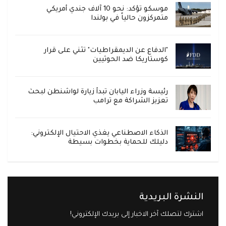
موسكو تؤكد: نحو 10 آلاف جندي أمريكي
متمركزون حالياً في بولندا
"الدفاع عن الديمقراطيات" تثني على قرار
كوستاريكا ضد الحوثيين
رئيسة وزراء اليابان تبدأ زيارة لواشنطن لبحث
تعزيز الشراكة مع ترامب
الذكاء الاصطناعي يغذي الاحتيال الإلكتروني:
دليلك للحماية بخطوات بسيطة
النشرة البريدية
اشترك لتصلك آخر الاخبار إلى بريدك الإلكتروني!