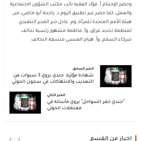
وحضر الإختتام أ. فؤاد الفقيه نائب مكتب الشؤون الاجتماعية
والعمل، كما حضر عبر تطبيق الزوم د. راجحة أبو ماضي، من
هيئة الأمم المتحدة للمرأة، وم. عادل جبر المدير التنفيذي
لمنظمة تجديد عراق، وأ. فاطمة مشهور رئسية تحالف
شركاء السلام، وأ. هيام العبسي منسقة التحالف.
الخبر السابق
شهادة مؤثرة: جندي يروي 3 سنوات من
التعذيب والانتهاكات في سجون الحوثي
الخبر التالي
"جندي خفر السواحل" يروي مأساته في
معتقلات الحوثي
اخبار من القسم