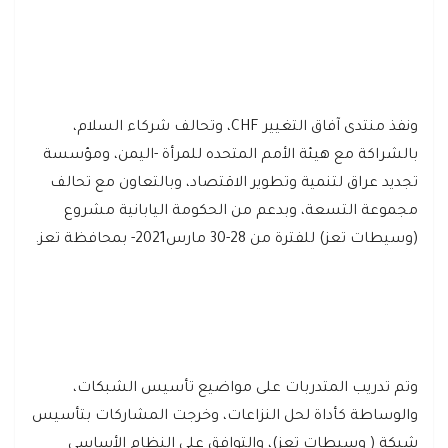
ونفذ منتدى آفاق التغيير CHF، وتحالف شركاء السلام،
بالشراكة مع هيئة الأمم المتحده للمرأة -اليمن، ومؤسسة
تجديد عراق لتنمية وتطوير الاقتصاد، وبالتعاون مع تحالف
مجموعة التسعة، وبدعم من الحكومة اليابانية مشروع
(وسيطات تعز) للفترة من 28-30 مارس2021- بمحافظة تعز.
وتم تدريب المتدربات على مواضيع تأسيس الشبكات،
والوساطة كأداة لحل النزاعات، وخرجت المشاركات بتأسيس
شبكة ( وسيطات تعز)، والتوافق على النظام الأساسي