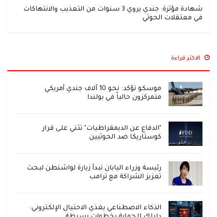
شهادة مؤثرة: جندي يروي 3 سنوات من التعذيب والانتهاكات
في معتقلات الحوثي
الاكثر قراءة
موسكو تؤكد: نحو 10 آلاف جندي أمريكي
متمركزون حالياً في بولندا
"الدفاع عن الديمقراطيات" تثني على قرار
كوستاريكا ضد الحوثيين
رئيسة وزراء اليابان تبدأ زيارة لواشنطن لبحث
تعزيز الشراكة مع ترامب
الذكاء الاصطناعي يغذي الاحتيال الإلكتروني:
دليلك للحماية بخطوات بسيطة