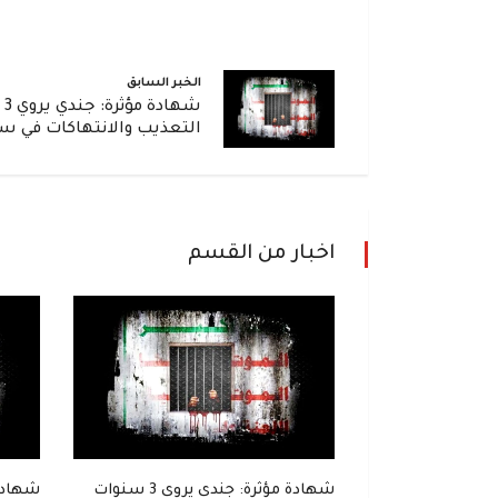
الخبر السابق
شه
التعذيب والانتهاكات في س
اخبار من القسم
إلى زنزانة..
شهادة مؤثرة: جندي يروي 3 سنوات
شهادة