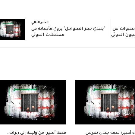
الخبر التالي
ادة مؤثرة: جندي يروي 3 سنوات من
"جندي خفر السواحل" يروي مأساته في
جون الحوثي
معتقلات الحوثي
 أسير: قصة جندي تعرض
قصة أسير: من وليمة إلى زنزانة..