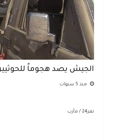
الجيش يصد هجوماً للحوثيين
منذ 5 سنوات
تعز24 / مأرب