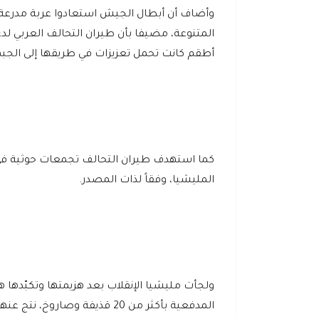
وأضاف أن أبطال الجيش استعادوا عربة مدرعة،
أطقم كانت تحمل تعزيزات في طريقها إلى الجبه
كما استهدف طيران التحالف تجمعات حوثية ف
المليشيا، وفقاً لذات المصدر.
ولجأت مليشيا الإنقلاب بعد هزيمتها وتكبّدها 
المدفعية بأكثر من 20 قذيفة وصاروخ، نتج عنها سقوط ضحايا مدنيين غالبيتهم من النساء والأطفال.