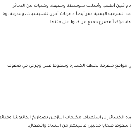
 واثنين أطقم، وأسلحة متوسطة وخفيفة، وكميات من الذخائر
المتنوعة، مضيفا بأن طيران التحالف العربي لدعم الشرعية اليمنية دمّر أيضاً 3 عربات أخرى للمليشيات، ومدرعة، و6
ة، مؤكداً مصرع جميع من كانوا على متنها.
ي مواقع متفرقة بجبهة الكسارة وسقوط قتلى وجرحى في صفوف
هذه الخسائر إلى استهداف مخيمات النازحين بصواريخ الكاتيوشا وقذائ