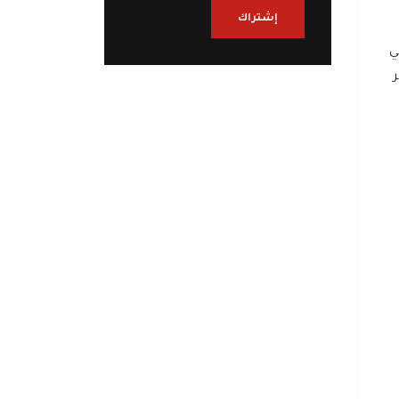
إشتراك
ي