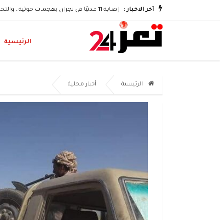
وتكريم الشهداء
آخر الاخبار :
إصابة 11 مدنيًا في نجران بهجمات حوثية.. والتحالف يؤكد اتخاذ إجراءات رادعة
الرئيسية
الرئيسية
أخبار محلية