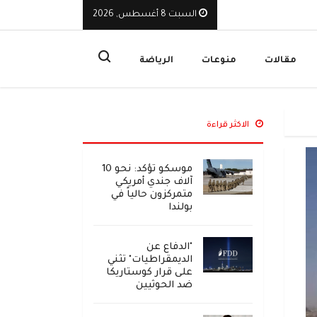
السبت 8 أغسطس, 2026
يوقف تراخيص ثلاث منشآت صرافة ويأمر بإغلاق مقراتها
ا
مقالات
منوعات
الرياضة
الاكثر قراءة
موسكو تؤكد: نحو 10
آلاف جندي أمريكي
متمركزون حالياً في
بولندا
"الدفاع عن
الديمقراطيات" تثني
على قرار كوستاريكا
ضد الحوثيين