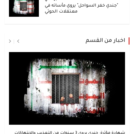
"جندي خفر السواحل" يروي مأساته في
معتقلات الحوثي
اخبار من القسم
شهادة مؤثرة: جندي يروي 3 سنوات من التعذيب والانتهاكات