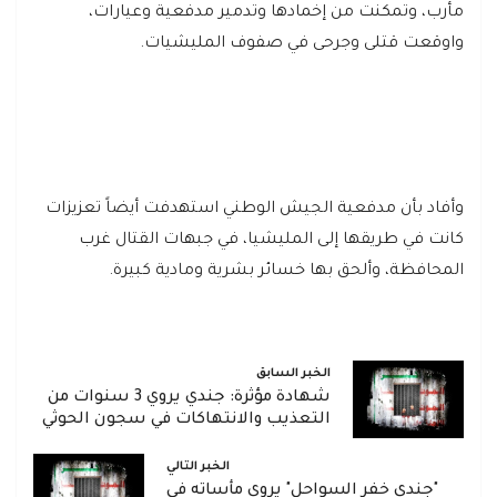
مأرب، وتمكنت من إخمادها وتدمير مدفعية وعيارات،
واوقعت قتلى وجرحى في صفوف المليشيات.
وأفاد بأن مدفعية الجيش الوطني استهدفت أيضاً تعزيزات
كانت في طريقها إلى المليشيا، في جبهات القتال غرب
المحافظة، وألحق بها خسائر بشرية ومادية كبيرة.
الخبر السابق
شهادة مؤثرة: جندي يروي 3 سنوات من
التعذيب والانتهاكات في سجون الحوثي
الخبر التالي
"جندي خفر السواحل" يروي مأساته في