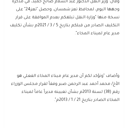
وقال: وزير النقل الدكتور عبد السلام صالح حميد، في مذكرة
وجهها اليوم، لمحافظ تعز شمسان، وحصل "تعز24" على
نسخة منها "وزارة النقل تبلغكم بعدم الموافقة على قرار
التكليف الصادر من قبلكم بتاريخ 5 / 3 / 2021م بشأن تكليف
مدير عام لميناء المخاء".
وأضاف "وتؤكد لكم أن مدير عام ميناء المخاء الفعلي هو
الأخ/ محمد أحمد عبد الرحمن صبر وفقاً لقرار مجلس الوزراء
رقم (38) لسنة 2013م بشأن تعيينه مديراً عاماً لميناء
المخاء الصادر بتاريخ 21 / 1 / 2013م".