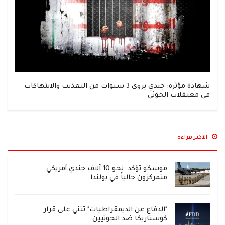
شهادة مؤثرة: جندي يروي 3 سنوات من التعذيب والانتهاكات
في معتقلات الحوثي
الاكثر قراءة
موسكو تؤكد: نحو 10 آلاف جندي أمريكي
متمركزون حالياً في بولندا
"الدفاع عن الديمقراطيات" تثني على قرار
كوستاريكا ضد الحوثيين