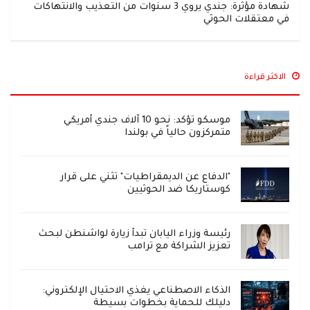
شهادة مؤثرة: جندي يروي 3 سنوات من التعذيب والانتهاكات
في معتقلات الحوثي
الاكثر قراءة
موسكو تؤكد: نحو 10 آلاف جندي أمريكي
متمركزون حالياً في بولندا
"الدفاع عن الديمقراطيات" تثني على قرار
كوستاريكا ضد الحوثيين
رئيسة وزراء اليابان تبدأ زيارة لواشنطن لبحث
تعزيز الشراكة مع ترامب
الذكاء الاصطناعي يغذي الاحتيال الإلكتروني:
دليلك للحماية بخطوات بسيطة