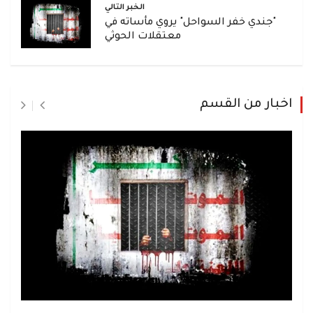
الخبر التالي
"جندي خفر السواحل" يروي مأساته في
معتقلات الحوثي
اخبار من القسم