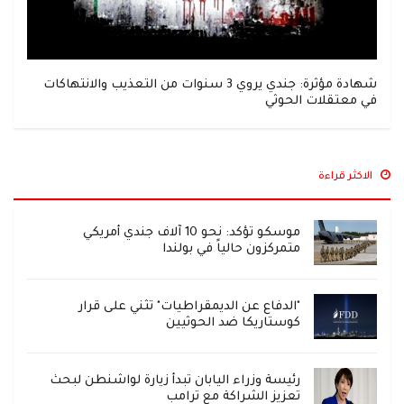
شهادة مؤثرة: جندي يروي 3 سنوات من التعذيب والانتهاكات
في معتقلات الحوثي
الاكثر قراءة
موسكو تؤكد: نحو 10 آلاف جندي أمريكي
متمركزون حالياً في بولندا
"الدفاع عن الديمقراطيات" تثني على قرار
كوستاريكا ضد الحوثيين
رئيسة وزراء اليابان تبدأ زيارة لواشنطن لبحث
تعزيز الشراكة مع ترامب