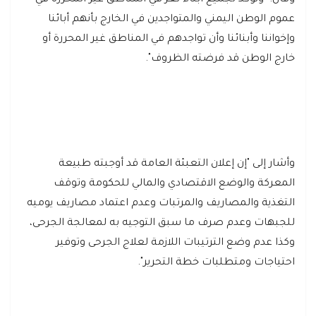
وقال: "ونؤكد لجميع أبناء تعز في المناطق غير المحررة في
عموم الوطن اليمني والمتواجدين في الخارج بأنهم أبائنا
وإخواننا وأبنائنا وأن تواجدهم في المناطق غير المحررة أو
خارج الوطن قد فرضته الظروف".
وأشار إلى "إن إعلان التعبئة العامة قد أوجبته طبيعة
المعركة والوضع الاقتصادي والمالي للحكومة وتوقف
التغذية والمصاريف والمرتبات وعدم اعتماد مصاريف يوميه
للجبهات وعدم صرف ما سبق التوجيه به لمعالجة الجرحى،
وكذا عدم وضع الترتيبات اللازمة لعلاج الجرحى وتوفير
احتياجات ومتطلبات خطة التحرير".