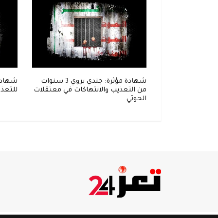
إلى زنزانة..
شهادة مؤثرة: جندي يروي 3 سنوات
شهادة
واحل في قبضة
من التعذيب والانتهاكات في معتقلات
للتعذي
الحوثي