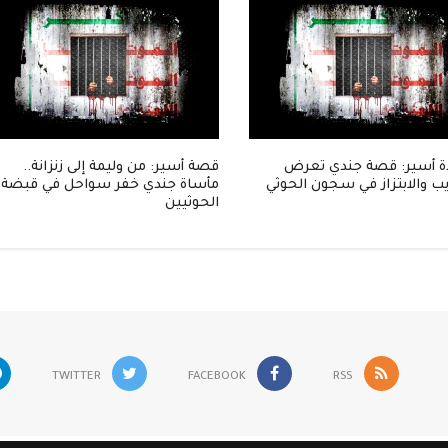
 أسير: قصة جندي تعرض
قصة أسير: من وليمة إلى زنزانة..
ب والابتزاز في سجون الحوثي
مأساة جندي خفر سواحل في قبضة
الحوثيين
TWITTER
FACEBOOK
RSS