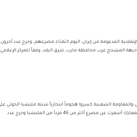
ا الحوثي الإنقلابية المدعومة من إيران، اليوم الثلاثاء مصرعهم، وجرح عدد آخرون،
بهة المشجح غرب محافظة مارب، شرق البلاد، وفقاً للمركز الإعلامي
لمقاومة الشعبية كسروا هجوماً انتحارياً شنته مليشيا الحوثي على
مواقع عسكرية في جبهة المشجح، مؤكداً أن المعارك أسفرت عن مصرع أكثر من 46 فرداً من المليشيا وجرح عدد