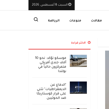
السبت 8 أغسطس, 2026
يوقف تراخيص ثلاث منشآت صرافة ويأمر بإغلاق مقراتها
ا
مقالات
منوعات
الرياضة
الاكثر قراءة
موسكو تؤكد: نحو 10
آلاف جندي أمريكي
متمركزون حالياً في
بولندا
"الدفاع عن
الديمقراطيات" تثني
على قرار كوستاريكا
ضد الحوثيين