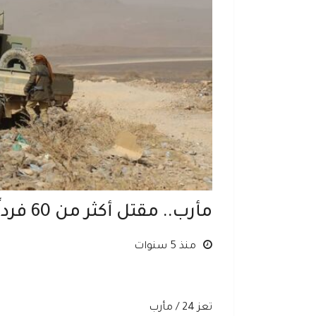
مأرب.. مقتل أكثر من 60 فرداً من أفراد ميليشيا الحوثي
منذ 5 سنوات
تعز 24 / مأرب