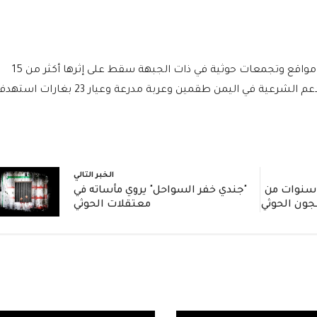
وأضاف أن مدفعية الجيش الوطني استهدفت مواقع وتجمعات حوثية في ذات الجبهة سقط على إثرها أكثر من 15
حوثياً بين قتيل وجريح، فيما دمّر طيران تحالف دعم الشرعية في اليمن طقمين وعربة مدرعة وعيار 23 
الخبر التالي
ادة مؤثرة: جندي يروي 3 سنوات من
"جندي خفر السواحل" يروي مأساته في
جون الحوثي
معتقلات الحوثي