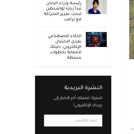
رئيسة وزراء اليابان
تبدأ زيارة لواشنطن
لبحث تعزيز الشراكة
مع ترامب
الذكاء الاصطناعي
يغذي الاحتيال
الإلكتروني: دليلك
للحماية بخطوات
بسيطة
النشرة البريدية
اشترك لتصلك آخر الاخبار إلى
بريدك الإلكتروني!
أعلن مكتب الصحة بمدينة تعز، اليوم السبت، عن وفاة أول حالة مصابة بفيروس كورونا “كوفيد-19”