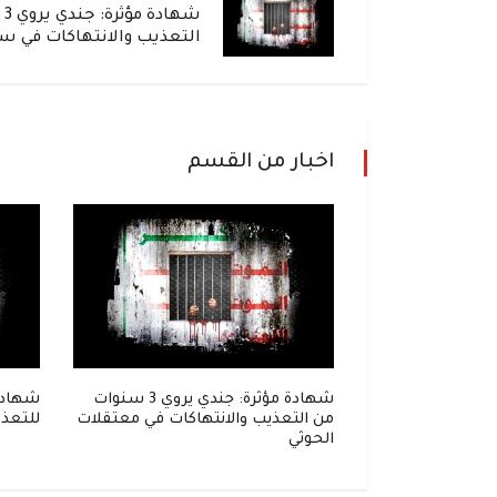
شه
التعذيب والانتهاكات في س
اخبار من القسم
إلى زنزانة..
شهادة مؤثرة: جندي يروي 3 سنوات
شهادة
واحل في قبضة
من التعذيب والانتهاكات في معتقلات
للتعذي
الحوثي