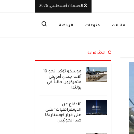
الجمعة 7 أغسطس, 2026
يوقف تراخيص ثلاث منشآت صرافة ويأمر بإغلاق مقراتها
ا
مقالات
منوعات
الرياضة
الاكثر قراءة
موسكو تؤكد: نحو 10
آلاف جندي أمريكي
متمركزون حالياً في
بولندا
"الدفاع عن
الديمقراطيات" تثني
على قرار كوستاريكا
ضد الحوثيين