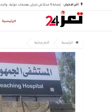
وتكريم الشهداء
آخر الاخبار :
إصابة 11 مدنيًا في نجران بهجمات حوثية.. والتحالف يؤكد اتخاذ إجراءات رادعة
الرئيسية
الرئيسية
أخبار محلية