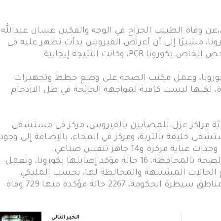
،عن وفاة الطبيب الجراح في الوجه والفكين غسان عبدالله
رونا، مشيرًا إلى أن أعراض الفيروس بدأت تظهر عليه في
PC، وكانت النتيجة إيجابية.
لكورونا، وعمل مكتب الصحة على وضع خطط وتجهيزات
، لكنها ليست كافية لمواجهة الجائحة في ظل الازدحام
لاثة مراكز عزل للمصابين بالفيروس، مركز في مستشفى
فى خليفة بالتربة، ومركز في المخاء، بالإضافة إلى وجود
ومنذ مطلع يناير الماضي سجل مكتب الصحة بالمحافظة، 16 حالة مؤكد إصابتها بكورونا، وتعمل
 الحالات المشتبهة والمخالطة لها، بحسب المليكي.
وبلغ عدد حالات الإصابة بالفيروس في مناطق سيطرة الحكومة، 2267 حالة مؤكدة منها 729 وفاة
الخبر التالي