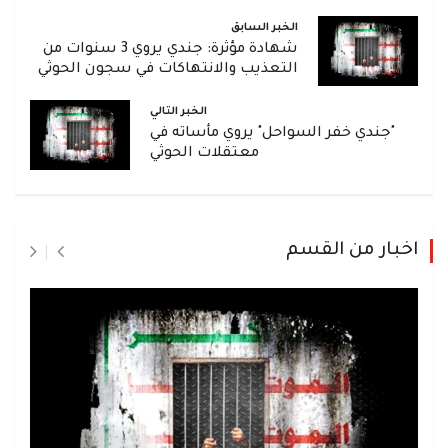
الخبر السابق
شهادة مؤثرة: جندي يروي 3 سنوات من
التعذيب والانتهاكات في سجون الحوثي
الخبر التالي
"جندي خفر السواحل" يروي مأساته في
معتقلات الحوثي
اخبار من القسم