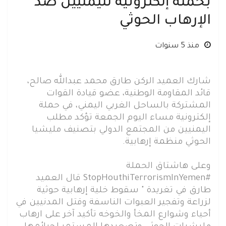
بحملة إلكترونية لليمنيين ضد
الإرهاب الحوثي
منذ 5 سنوات
شارك العميد الركن طارق محمد عبدالله صالح،
قائد المقاومة الوطنية، عضو قيادة القوات
المشتركة بالساحل الغربي اليمني، في حملة
إلكترونية مساء اليوم الجمعة تؤكد مطلب
اليمنيين من المجتمع الدولي بتصنيف مليشيا
الحوثي منظمة إرهابية.
وعلى هاشتاق الحملة
#StopHouthiTerrorismInYemen قال العميد
طارق في تغريدة " سقوط خلية إرهابية حوثية
لزراعة وتفجير العبوات الناسفة وقتل المدنيين في
أحياء وشوارع المخأ والخوخه تأكيد آخر على ارهاب